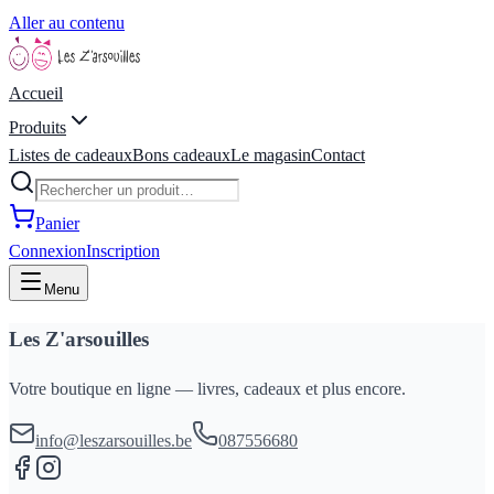
Aller au contenu
Accueil
Produits
Listes de cadeaux
Bons cadeaux
Le magasin
Contact
Panier
Connexion
Inscription
Menu
Les Z'arsouilles
Votre boutique en ligne — livres, cadeaux et plus encore.
info@leszarsouilles.be
087556680