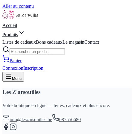
Aller au contenu
Accueil
Produits
Listes de cadeaux
Bons cadeaux
Le magasin
Contact
Panier
Connexion
Inscription
Menu
Les Z'arsouilles
Votre boutique en ligne — livres, cadeaux et plus encore.
info@leszarsouilles.be
087556680