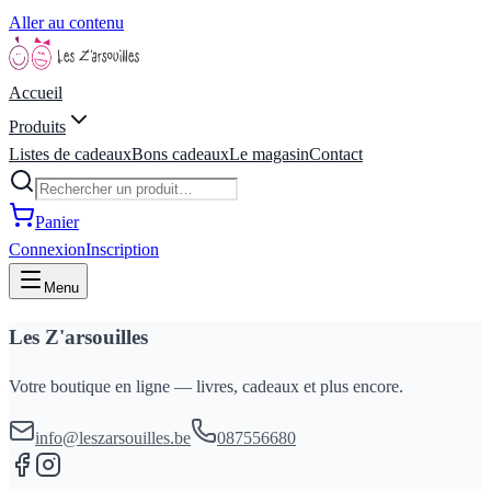
Aller au contenu
Accueil
Produits
Listes de cadeaux
Bons cadeaux
Le magasin
Contact
Panier
Connexion
Inscription
Menu
Les Z'arsouilles
Votre boutique en ligne — livres, cadeaux et plus encore.
info@leszarsouilles.be
087556680