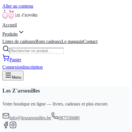
Aller au contenu
Accueil
Produits
Listes de cadeaux
Bons cadeaux
Le magasin
Contact
Panier
Connexion
Inscription
Menu
Les Z'arsouilles
Votre boutique en ligne — livres, cadeaux et plus encore.
info@leszarsouilles.be
087556680