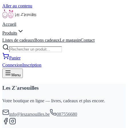
Aller au contenu
Accueil
Produits
Listes de cadeaux
Bons cadeaux
Le magasin
Contact
Panier
Connexion
Inscription
Menu
Les Z'arsouilles
Votre boutique en ligne — livres, cadeaux et plus encore.
info@leszarsouilles.be
087556680