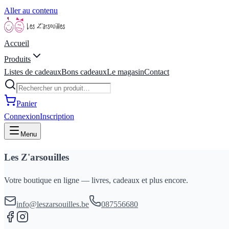
Aller au contenu
Accueil
Produits
Listes de cadeaux
Bons cadeaux
Le magasin
Contact
Panier
Connexion
Inscription
Menu
Les Z'arsouilles
Votre boutique en ligne — livres, cadeaux et plus encore.
info@leszarsouilles.be
087556680