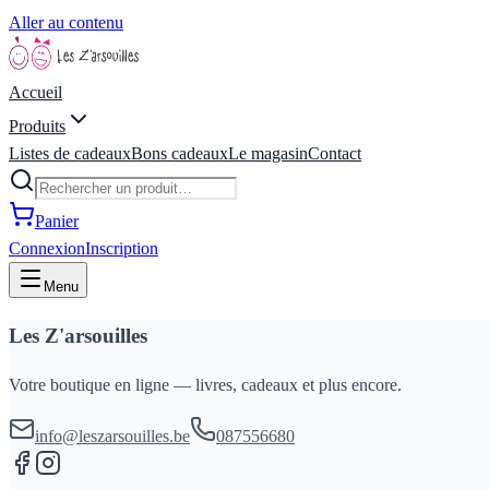
Aller au contenu
Accueil
Produits
Listes de cadeaux
Bons cadeaux
Le magasin
Contact
Panier
Connexion
Inscription
Menu
Les Z'arsouilles
Votre boutique en ligne — livres, cadeaux et plus encore.
info@leszarsouilles.be
087556680