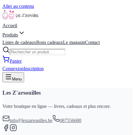
Aller au contenu
Accueil
Produits
Listes de cadeaux
Bons cadeaux
Le magasin
Contact
Panier
Connexion
Inscription
Menu
Les Z'arsouilles
Votre boutique en ligne — livres, cadeaux et plus encore.
info@leszarsouilles.be
087556680