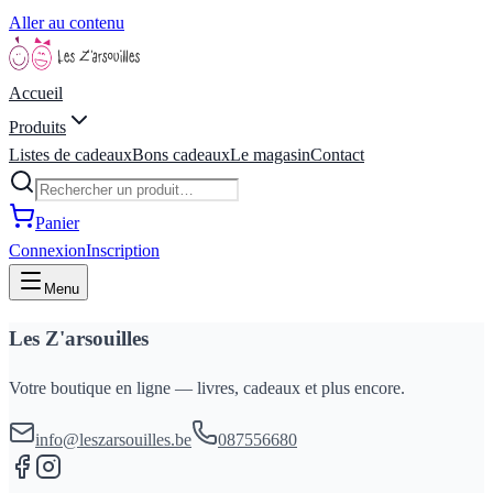
Aller au contenu
Accueil
Produits
Listes de cadeaux
Bons cadeaux
Le magasin
Contact
Panier
Connexion
Inscription
Menu
Les Z'arsouilles
Votre boutique en ligne — livres, cadeaux et plus encore.
info@leszarsouilles.be
087556680