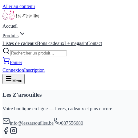
Aller au contenu
Accueil
Produits
Listes de cadeaux
Bons cadeaux
Le magasin
Contact
Panier
Connexion
Inscription
Menu
Les Z'arsouilles
Votre boutique en ligne — livres, cadeaux et plus encore.
info@leszarsouilles.be
087556680