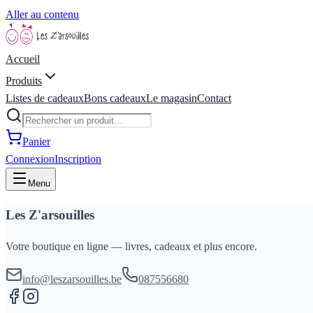
Aller au contenu
Accueil
Produits
Listes de cadeaux
Bons cadeaux
Le magasin
Contact
Panier
Connexion
Inscription
Menu
Les Z'arsouilles
Votre boutique en ligne — livres, cadeaux et plus encore.
info@leszarsouilles.be
087556680