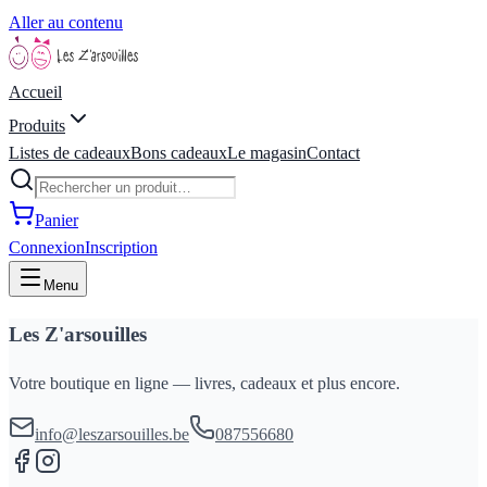
Aller au contenu
Accueil
Produits
Listes de cadeaux
Bons cadeaux
Le magasin
Contact
Panier
Connexion
Inscription
Menu
Les Z'arsouilles
Votre boutique en ligne — livres, cadeaux et plus encore.
info@leszarsouilles.be
087556680