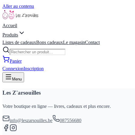
Aller au contenu
Accueil
Produits
Listes de cadeaux
Bons cadeaux
Le magasin
Contact
Panier
Connexion
Inscription
Menu
Les Z'arsouilles
Votre boutique en ligne — livres, cadeaux et plus encore.
info@leszarsouilles.be
087556680