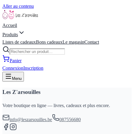
Aller au contenu
Accueil
Produits
Listes de cadeaux
Bons cadeaux
Le magasin
Contact
Panier
Connexion
Inscription
Menu
Les Z'arsouilles
Votre boutique en ligne — livres, cadeaux et plus encore.
info@leszarsouilles.be
087556680