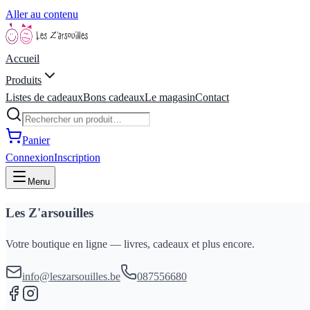
Aller au contenu
Accueil
Produits
Listes de cadeaux
Bons cadeaux
Le magasin
Contact
Panier
Connexion
Inscription
Menu
Les Z'arsouilles
Votre boutique en ligne — livres, cadeaux et plus encore.
info@leszarsouilles.be
087556680