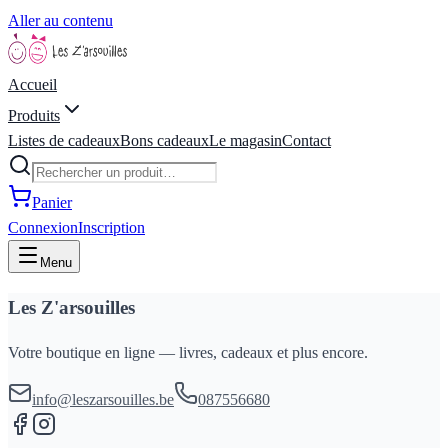
Aller au contenu
Accueil
Produits
Listes de cadeaux
Bons cadeaux
Le magasin
Contact
Panier
Connexion
Inscription
Menu
Les Z'arsouilles
Votre boutique en ligne — livres, cadeaux et plus encore.
info@leszarsouilles.be
087556680