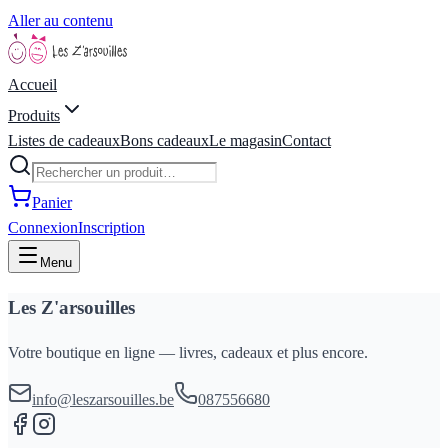
Aller au contenu
Accueil
Produits
Listes de cadeaux
Bons cadeaux
Le magasin
Contact
Panier
Connexion
Inscription
Menu
Les Z'arsouilles
Votre boutique en ligne — livres, cadeaux et plus encore.
info@leszarsouilles.be
087556680