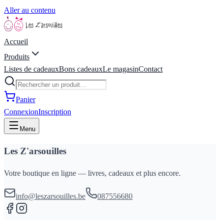
Aller au contenu
Accueil
Produits
Listes de cadeaux
Bons cadeaux
Le magasin
Contact
Panier
Connexion
Inscription
Menu
Les Z'arsouilles
Votre boutique en ligne — livres, cadeaux et plus encore.
info@leszarsouilles.be
087556680