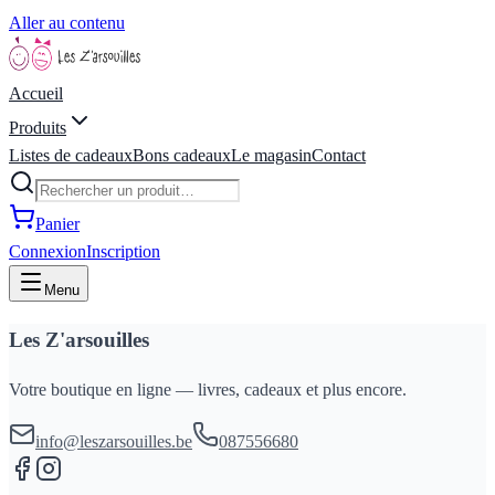
Aller au contenu
Accueil
Produits
Listes de cadeaux
Bons cadeaux
Le magasin
Contact
Panier
Connexion
Inscription
Menu
Les Z'arsouilles
Votre boutique en ligne — livres, cadeaux et plus encore.
info@leszarsouilles.be
087556680