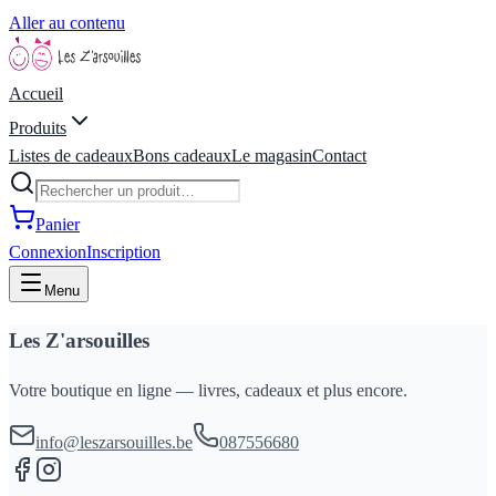
Aller au contenu
Accueil
Produits
Listes de cadeaux
Bons cadeaux
Le magasin
Contact
Panier
Connexion
Inscription
Menu
Les Z'arsouilles
Votre boutique en ligne — livres, cadeaux et plus encore.
info@leszarsouilles.be
087556680