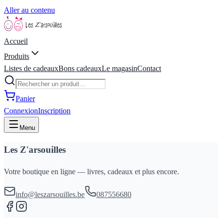
Aller au contenu
Accueil
Produits
Listes de cadeaux
Bons cadeaux
Le magasin
Contact
Panier
Connexion
Inscription
Menu
Les Z'arsouilles
Votre boutique en ligne — livres, cadeaux et plus encore.
info@leszarsouilles.be
087556680