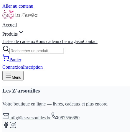
Aller au contenu
Accueil
Produits
Listes de cadeaux
Bons cadeaux
Le magasin
Contact
Panier
Connexion
Inscription
Menu
Les Z'arsouilles
Votre boutique en ligne — livres, cadeaux et plus encore.
info@leszarsouilles.be
087556680