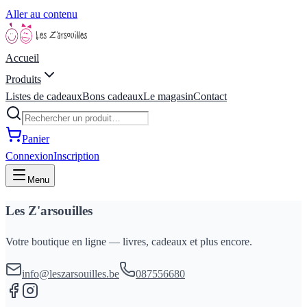
Aller au contenu
Accueil
Produits
Listes de cadeaux
Bons cadeaux
Le magasin
Contact
Panier
Connexion
Inscription
Menu
Les Z'arsouilles
Votre boutique en ligne — livres, cadeaux et plus encore.
info@leszarsouilles.be
087556680