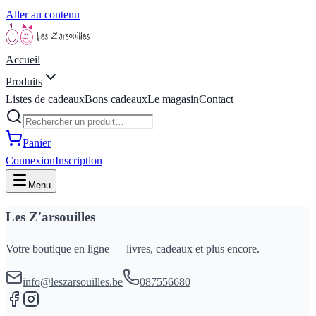
Aller au contenu
Accueil
Produits
Listes de cadeaux
Bons cadeaux
Le magasin
Contact
Panier
Connexion
Inscription
Menu
Les Z'arsouilles
Votre boutique en ligne — livres, cadeaux et plus encore.
info@leszarsouilles.be
087556680