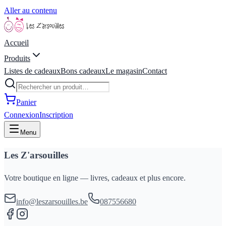
Aller au contenu
Accueil
Produits
Listes de cadeaux
Bons cadeaux
Le magasin
Contact
Panier
Connexion
Inscription
Menu
Les Z'arsouilles
Votre boutique en ligne — livres, cadeaux et plus encore.
info@leszarsouilles.be
087556680