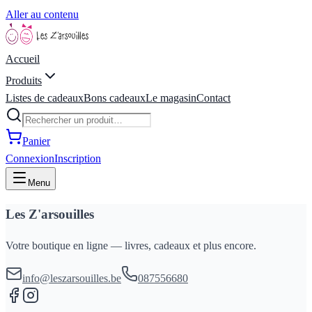
Aller au contenu
Accueil
Produits
Listes de cadeaux
Bons cadeaux
Le magasin
Contact
Panier
Connexion
Inscription
Menu
Les Z'arsouilles
Votre boutique en ligne — livres, cadeaux et plus encore.
info@leszarsouilles.be
087556680