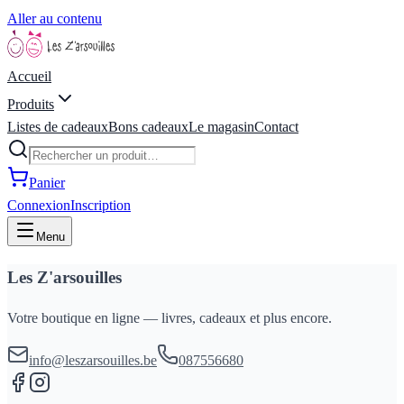
Aller au contenu
Accueil
Produits
Listes de cadeaux
Bons cadeaux
Le magasin
Contact
Panier
Connexion
Inscription
Menu
Les Z'arsouilles
Votre boutique en ligne — livres, cadeaux et plus encore.
info@leszarsouilles.be
087556680