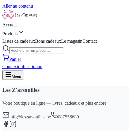
Aller au contenu
Accueil
Produits
Listes de cadeaux
Bons cadeaux
Le magasin
Contact
Panier
Connexion
Inscription
Menu
Les Z'arsouilles
Votre boutique en ligne — livres, cadeaux et plus encore.
info@leszarsouilles.be
087556680