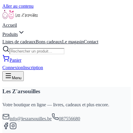
Aller au contenu
Accueil
Produits
Listes de cadeaux
Bons cadeaux
Le magasin
Contact
Panier
Connexion
Inscription
Menu
Les Z'arsouilles
Votre boutique en ligne — livres, cadeaux et plus encore.
info@leszarsouilles.be
087556680