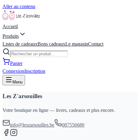
Aller au contenu
Accueil
Produits
Listes de cadeaux
Bons cadeaux
Le magasin
Contact
Panier
Connexion
Inscription
Menu
Les Z'arsouilles
Votre boutique en ligne — livres, cadeaux et plus encore.
info@leszarsouilles.be
087556680