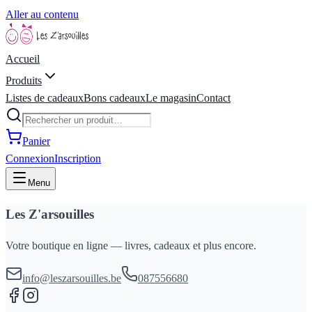
Aller au contenu
Accueil
Produits
Listes de cadeaux
Bons cadeaux
Le magasin
Contact
Panier
Connexion
Inscription
Menu
Les Z'arsouilles
Votre boutique en ligne — livres, cadeaux et plus encore.
info@leszarsouilles.be
087556680