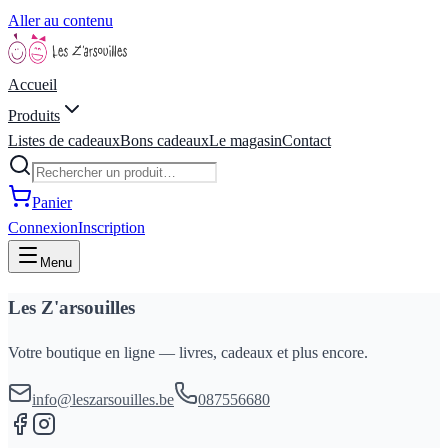
Aller au contenu
Accueil
Produits
Listes de cadeaux
Bons cadeaux
Le magasin
Contact
Panier
Connexion
Inscription
Menu
Les Z'arsouilles
Votre boutique en ligne — livres, cadeaux et plus encore.
info@leszarsouilles.be
087556680