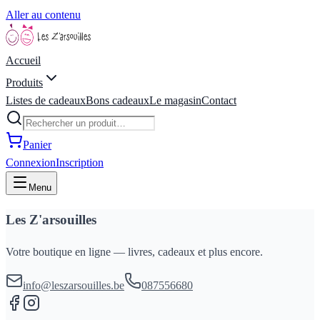
Aller au contenu
Accueil
Produits
Listes de cadeaux
Bons cadeaux
Le magasin
Contact
Panier
Connexion
Inscription
Menu
Les Z'arsouilles
Votre boutique en ligne — livres, cadeaux et plus encore.
info@leszarsouilles.be
087556680