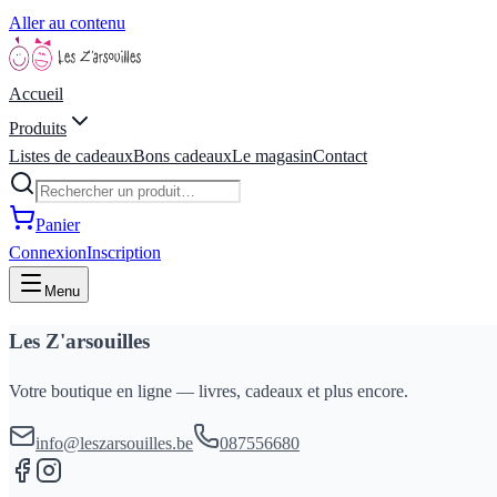
Aller au contenu
Accueil
Produits
Listes de cadeaux
Bons cadeaux
Le magasin
Contact
Panier
Connexion
Inscription
Menu
Les Z'arsouilles
Votre boutique en ligne — livres, cadeaux et plus encore.
info@leszarsouilles.be
087556680