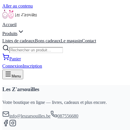
Aller au contenu
Accueil
Produits
Listes de cadeaux
Bons cadeaux
Le magasin
Contact
Panier
Connexion
Inscription
Menu
Les Z'arsouilles
Votre boutique en ligne — livres, cadeaux et plus encore.
info@leszarsouilles.be
087556680