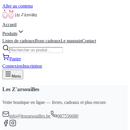
Aller au contenu
Accueil
Produits
Listes de cadeaux
Bons cadeaux
Le magasin
Contact
Panier
Connexion
Inscription
Menu
Les Z'arsouilles
Votre boutique en ligne — livres, cadeaux et plus encore.
info@leszarsouilles.be
087556680