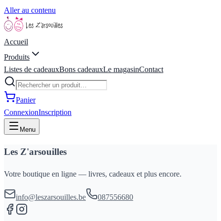
Aller au contenu
Accueil
Produits
Listes de cadeaux
Bons cadeaux
Le magasin
Contact
Panier
Connexion
Inscription
Menu
Les Z'arsouilles
Votre boutique en ligne — livres, cadeaux et plus encore.
info@leszarsouilles.be
087556680