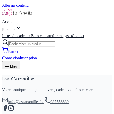
Aller au contenu
Accueil
Produits
Listes de cadeaux
Bons cadeaux
Le magasin
Contact
Panier
Connexion
Inscription
Menu
Les Z'arsouilles
Votre boutique en ligne — livres, cadeaux et plus encore.
info@leszarsouilles.be
087556680