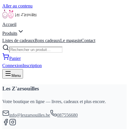
Aller au contenu
Accueil
Produits
Listes de cadeaux
Bons cadeaux
Le magasin
Contact
Panier
Connexion
Inscription
Menu
Les Z'arsouilles
Votre boutique en ligne — livres, cadeaux et plus encore.
info@leszarsouilles.be
087556680