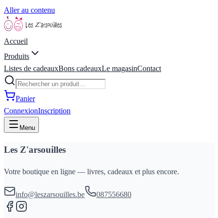
Aller au contenu
Accueil
Produits
Listes de cadeaux
Bons cadeaux
Le magasin
Contact
Panier
Connexion
Inscription
Menu
Les Z'arsouilles
Votre boutique en ligne — livres, cadeaux et plus encore.
info@leszarsouilles.be
087556680