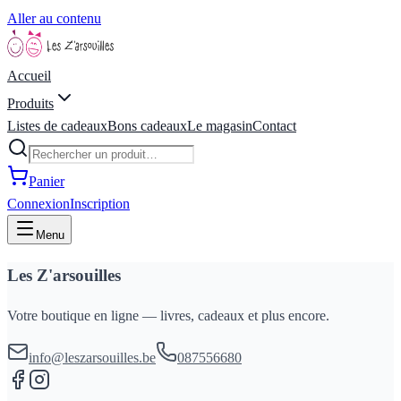
Aller au contenu
Accueil
Produits
Listes de cadeaux
Bons cadeaux
Le magasin
Contact
Panier
Connexion
Inscription
Menu
Les Z'arsouilles
Votre boutique en ligne — livres, cadeaux et plus encore.
info@leszarsouilles.be
087556680