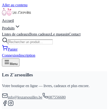
Aller au contenu
Accueil
Produits
Listes de cadeaux
Bons cadeaux
Le magasin
Contact
Panier
Connexion
Inscription
Menu
Les Z'arsouilles
Votre boutique en ligne — livres, cadeaux et plus encore.
info@leszarsouilles.be
087556680