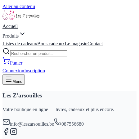
Aller au contenu
Accueil
Produits
Listes de cadeaux
Bons cadeaux
Le magasin
Contact
Panier
Connexion
Inscription
Menu
Les Z'arsouilles
Votre boutique en ligne — livres, cadeaux et plus encore.
info@leszarsouilles.be
087556680