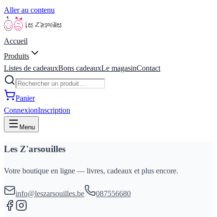
Aller au contenu
Accueil
Produits
Listes de cadeaux
Bons cadeaux
Le magasin
Contact
Panier
Connexion
Inscription
Menu
Les Z'arsouilles
Votre boutique en ligne — livres, cadeaux et plus encore.
info@leszarsouilles.be
087556680