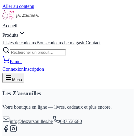
Aller au contenu
Accueil
Produits
Listes de cadeaux
Bons cadeaux
Le magasin
Contact
Panier
Connexion
Inscription
Menu
Les Z'arsouilles
Votre boutique en ligne — livres, cadeaux et plus encore.
info@leszarsouilles.be
087556680