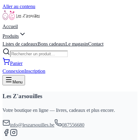
Aller au contenu
Accueil
Produits
Listes de cadeaux
Bons cadeaux
Le magasin
Contact
Panier
Connexion
Inscription
Menu
Les Z'arsouilles
Votre boutique en ligne — livres, cadeaux et plus encore.
info@leszarsouilles.be
087556680