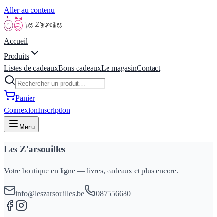
Aller au contenu
Accueil
Produits
Listes de cadeaux
Bons cadeaux
Le magasin
Contact
Panier
Connexion
Inscription
Menu
Les Z'arsouilles
Votre boutique en ligne — livres, cadeaux et plus encore.
info@leszarsouilles.be
087556680