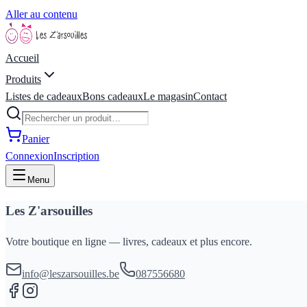
Aller au contenu
Accueil
Produits
Listes de cadeaux
Bons cadeaux
Le magasin
Contact
Panier
Connexion
Inscription
Menu
Les Z'arsouilles
Votre boutique en ligne — livres, cadeaux et plus encore.
info@leszarsouilles.be
087556680