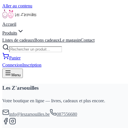
Aller au contenu
Accueil
Produits
Listes de cadeaux
Bons cadeaux
Le magasin
Contact
Panier
Connexion
Inscription
Menu
Les Z'arsouilles
Votre boutique en ligne — livres, cadeaux et plus encore.
info@leszarsouilles.be
087556680