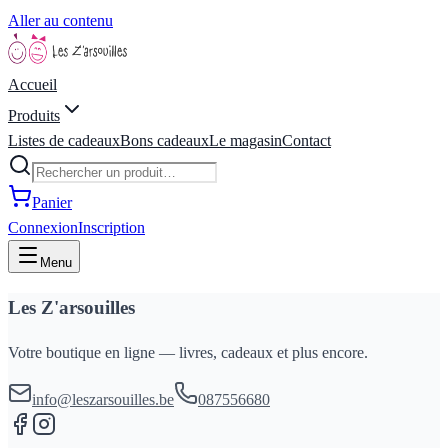
Aller au contenu
Accueil
Produits
Listes de cadeaux
Bons cadeaux
Le magasin
Contact
Panier
Connexion
Inscription
Menu
Les Z'arsouilles
Votre boutique en ligne — livres, cadeaux et plus encore.
info@leszarsouilles.be
087556680